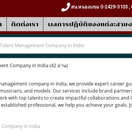
สน.หนองแขม 0-2429-3103 , 
า
ติดต่อเรา
ผลการปฎิบัติของแต่ละสาย
Talent Management Company in India
ent Company in India
(42 อ่าน)
 management company in India, we provide expert career gu
, musicians, and models. Our services include brand partner
 with top talents to create impactful collaborations and 
an established professional, we help you achieve your goals
 Company in India