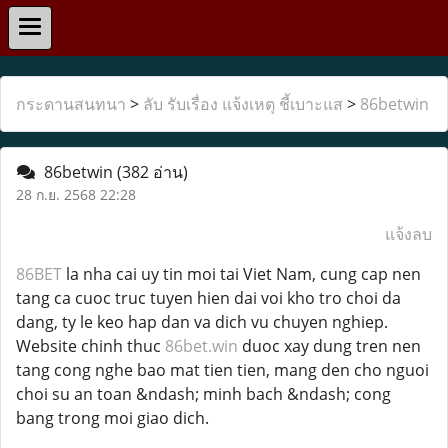
กระดานสนทนา
>
ลับ รับเรื่อง แจ้งเหตุ ชี้เบาะแส
>
86betwin
86betwin
(382 อ่าน)
28 ก.ย. 2568 22:28
แจ้งลบ
86BET
la nha cai uy tin moi tai Viet Nam, cung cap nen
tang ca cuoc truc tuyen hien dai voi kho tro choi da
dang, ty le keo hap dan va dich vu chuyen nghiep.
Website chinh thuc
86bet.win
duoc xay dung tren nen
tang cong nghe bao mat tien tien, mang den cho nguoi
choi su an toan &ndash; minh bach &ndash; cong
bang trong moi giao dich.