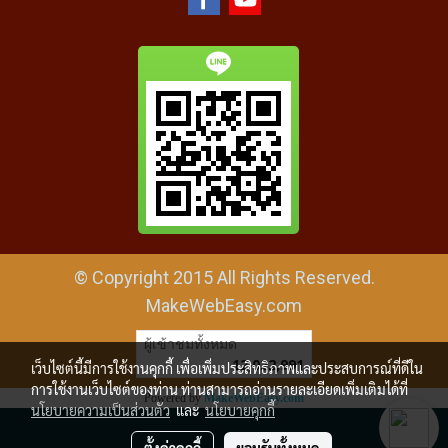
© Copyright 2015 All Rights Reserved.
MakeWebEasy.com
ผู้เข้าชมทั้งหมด
12,022,991
เว็บไซต์นี้มีการใช้งานคุกกี้ เพื่อเพิ่มประสิทธิภาพและประสบการณ์ที่ดีใน
การใช้งานเว็บไซต์ของท่าน ท่านสามารถอ่านรายละเอียดเพิ่มเติมได้ที่
Powered by
MakeWebEasy.com
นโยบายความเป็นส่วนตัว
และ
นโยบายคุกกี้