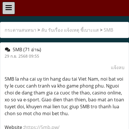
กระดานสนทนา
>
ลับ รับเรื่อง แจ้งเหตุ ชี้เบาะแส
>
5MB
5MB
(71 อ่าน)
29 ก.ย. 2568 09:55
แจ้งลบ
5MB la nha cai uy tin hang dau tai Viet Nam, noi bat voi
ty le cuoc canh tranh va kho game phong phu. Nguoi
choi de dang tham gia ca cuoc the thao, casino online,
xo so va e-sport. Giao dien than thien, bao mat an toan
tuyet doi, khuyen mai lien tuc giup 5MB tro thanh lua
chon so mot cho moi bet thu.
Website :
https://5mb.pw/