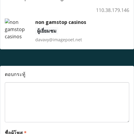
110.38.179.146
non gamstop casinos
ผู้เยี่ยมชม
davavy@imagepoet.net
ตอบกระทู้
ชื่อผู้โพส
*