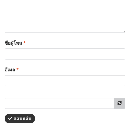
ชื่อผู้โพส
*
อีเมล
*
ตอบกลับ