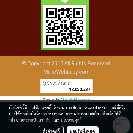
© Copyright 2015 All Rights Reserved.
MakeWebEasy.com
ผู้เข้าชมวันนี้
21,461
Powered by
MakeWebEasy.com
เว็บไซต์นี้มีการใช้งานคุกกี้ เพื่อเพิ่มประสิทธิภาพและประสบการณ์ที่ดีใน
การใช้งานเว็บไซต์ของท่าน ท่านสามารถอ่านรายละเอียดเพิ่มเติมได้ที่
นโยบายความเป็นส่วนตัว
และ
นโยบายคุกกี้
ตั้งค่าคุกกี้
ยอมรับทั้งหมด