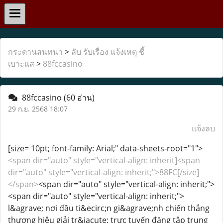
กระดานสนทนา
>
ลับ รับเรื่อง แจ้งเหตุ ชี้
เบาะแส
>
88fccasino
88fccasino
(60 อ่าน)
29 ก.ย. 2568 18:07
แจ้งลบ
[size= 10pt; font-family: Arial;" data-sheets-root="1">
<span dir="auto" style="vertical-align: inherit]<span
dir="auto" style="vertical-align: inherit;">88FC[/size]
</span>
<span dir="auto" style="vertical-align: inherit;">
<span dir="auto" style="vertical-align: inherit;">
l&agrave; nơi đầu ti&ecirc;n gi&agrave;nh chiến thắng
thương hiệu giải tr&iacute; trực tuyến đăng tập trung