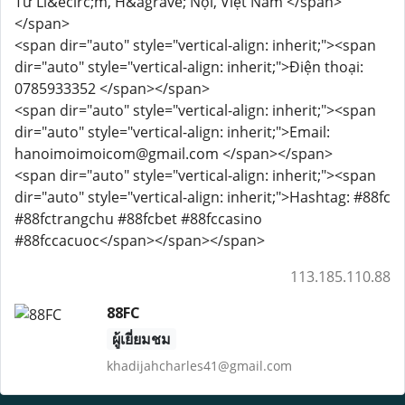
Từ Li&ecirc;m, H&agrave; Nội, Việt Nam </span>
</span>
<span dir="auto" style="vertical-align: inherit;"><span
dir="auto" style="vertical-align: inherit;">Điện thoại:
0785933352 </span></span>
<span dir="auto" style="vertical-align: inherit;"><span
dir="auto" style="vertical-align: inherit;">Email:
hanoimoimoicom@gmail.com </span></span>
<span dir="auto" style="vertical-align: inherit;"><span
dir="auto" style="vertical-align: inherit;">Hashtag: #88fc
#88fctrangchu #88fcbet #88fccasino
#88fccacuoc</span></span></span>
113.185.110.88
88FC
ผู้เยี่ยมชม
khadijahcharles41@gmail.com