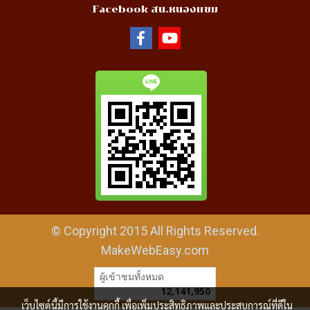
Facebook สน.หนองแขม
© Copyright 2015 All Rights Reserved.
MakeWebEasy.com
ผู้เข้าชมทั้งหมด
12,141,950
เว็บไซต์นี้มีการใช้งานคุกกี้ เพื่อเพิ่มประสิทธิภาพและประสบการณ์ที่ดีใน