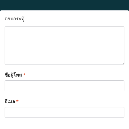
ตอบกระทู้
ชื่อผู้โพส
*
อีเมล
*