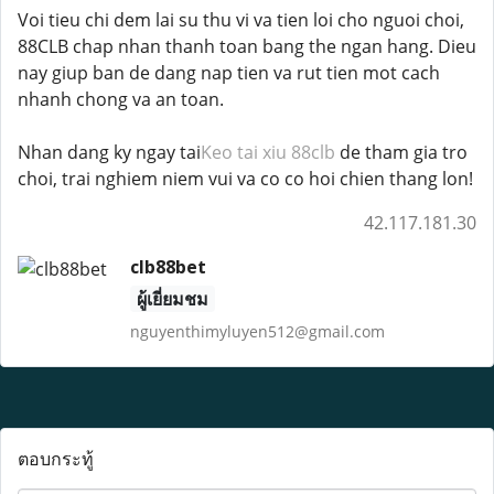
Voi tieu chi dem lai su thu vi va tien loi cho nguoi choi,
88CLB chap nhan thanh toan bang the ngan hang. Dieu
nay giup ban de dang nap tien va rut tien mot cach
nhanh chong va an toan.
Nhan dang ky ngay tai
Keo tai xiu 88clb
de tham gia tro
choi, trai nghiem niem vui va co co hoi chien thang lon!
42.117.181.30
clb88bet
ผู้เยี่ยมชม
nguyenthimyluyen512@gmail.com
ตอบกระทู้