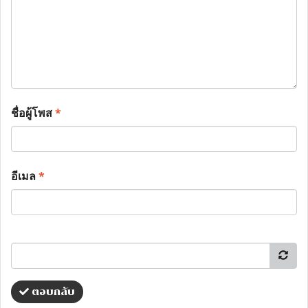
ชื่อผู้โพส
*
อีเมล
*
ตอบกลับ