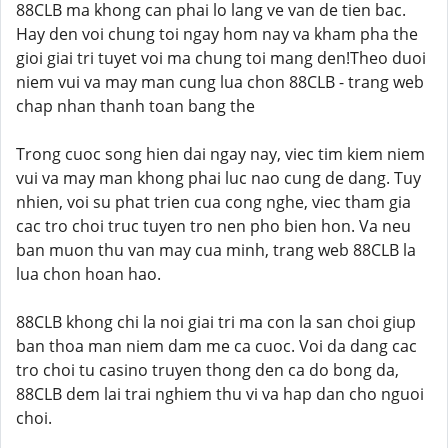
88CLB ma khong can phai lo lang ve van de tien bac.
Hay den voi chung toi ngay hom nay va kham pha the
gioi giai tri tuyet voi ma chung toi mang den!Theo duoi
niem vui va may man cung lua chon 88CLB - trang web
chap nhan thanh toan bang the
Trong cuoc song hien dai ngay nay, viec tim kiem niem
vui va may man khong phai luc nao cung de dang. Tuy
nhien, voi su phat trien cua cong nghe, viec tham gia
cac tro choi truc tuyen tro nen pho bien hon. Va neu
ban muon thu van may cua minh, trang web 88CLB la
lua chon hoan hao.
88CLB khong chi la noi giai tri ma con la san choi giup
ban thoa man niem dam me ca cuoc. Voi da dang cac
tro choi tu casino truyen thong den ca do bong da,
88CLB dem lai trai nghiem thu vi va hap dan cho nguoi
choi.