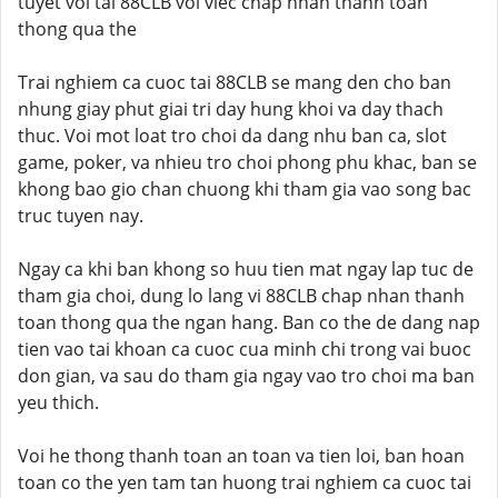
tuyet voi tai 88CLB voi viec chap nhan thanh toan
thong qua the
Trai nghiem ca cuoc tai 88CLB se mang den cho ban
nhung giay phut giai tri day hung khoi va day thach
thuc. Voi mot loat tro choi da dang nhu ban ca, slot
game, poker, va nhieu tro choi phong phu khac, ban se
khong bao gio chan chuong khi tham gia vao song bac
truc tuyen nay.
Ngay ca khi ban khong so huu tien mat ngay lap tuc de
tham gia choi, dung lo lang vi 88CLB chap nhan thanh
toan thong qua the ngan hang. Ban co the de dang nap
tien vao tai khoan ca cuoc cua minh chi trong vai buoc
don gian, va sau do tham gia ngay vao tro choi ma ban
yeu thich.
Voi he thong thanh toan an toan va tien loi, ban hoan
toan co the yen tam tan huong trai nghiem ca cuoc tai