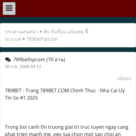
กระดานสนทนา
>
ลับ รับเรื่อง แจ้งเหตุ ชี้
เบาะแส
>
789bethpcom
789bethpcom
(70 อ่าน)
30 ก.ย. 2568 03:12
แจ้งลบ
789BET - Trang 789BET.COM Chinh Thuc - Nha Cai Uy
Tin So #1 2025
Trong boi canh thi truong giai tri truc tuyen ngay cang
phat trien manh me, viec lua chon mot san choi an