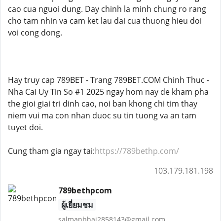
cao cua nguoi dung. Day chinh la minh chung ro rang
cho tam nhin va cam ket lau dai cua thuong hieu doi
voi cong dong.
Hay truy cap 789BET - Trang 789BET.COM Chinh Thuc -
Nha Cai Uy Tin So #1 2025 ngay hom nay de kham pha
the gioi giai tri dinh cao, noi ban khong chi tim thay
niem vui ma con nhan duoc su tin tuong va an tam
tuyet doi.
Cung tham gia ngay tai:
https://789bethp.com/
103.179.181.198
789bethpcom
ผู้เยี่ยมชม
salmanbhai2858143@gmail.com