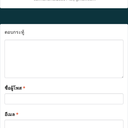
ตอบกระทู้
ชื่อผู้โพส
*
อีเมล
*