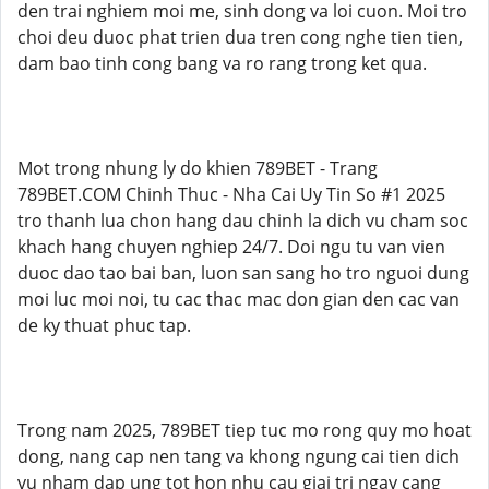
den trai nghiem moi me, sinh dong va loi cuon. Moi tro
choi deu duoc phat trien dua tren cong nghe tien tien,
dam bao tinh cong bang va ro rang trong ket qua.
Mot trong nhung ly do khien 789BET - Trang
789BET.COM Chinh Thuc - Nha Cai Uy Tin So #1 2025
tro thanh lua chon hang dau chinh la dich vu cham soc
khach hang chuyen nghiep 24/7. Doi ngu tu van vien
duoc dao tao bai ban, luon san sang ho tro nguoi dung
moi luc moi noi, tu cac thac mac don gian den cac van
de ky thuat phuc tap.
Trong nam 2025, 789BET tiep tuc mo rong quy mo hoat
dong, nang cap nen tang va khong ngung cai tien dich
vu nham dap ung tot hon nhu cau giai tri ngay cang