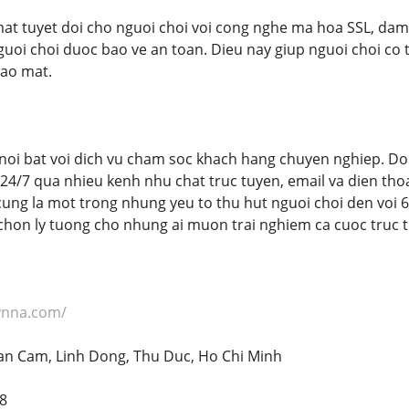
t tuyet doi cho nguoi choi voi cong nghe ma hoa SSL, dam 
nguoi choi duoc bao ve an toan. Dieu nay giup nguoi choi co
bao mat.
noi bat voi dich vu cham soc khach hang chuyen nghiep. Doi
24/7 qua nhieu kenh nhu chat truc tuyen, email va dien tho
cung la mot trong nhung yeu to thu hut nguoi choi den voi 
 chon ly tuong cho nhung ai muon trai nghiem ca cuoc truc t
vnna.com/
Van Cam, Linh Dong, Thu Duc, Ho Chi Minh
8