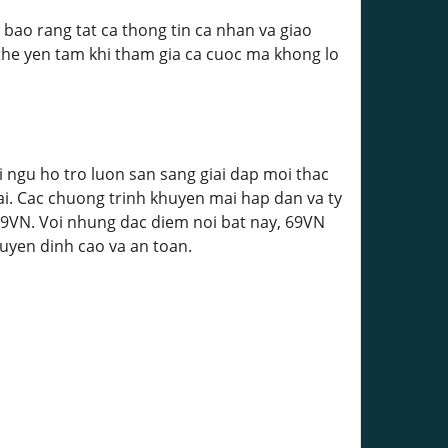
bao rang tat ca thong tin ca nhan va giao
 the yen tam khi tham gia ca cuoc ma khong lo
 ngu ho tro luon san sang giai dap moi thac
ai. Cac chuong trinh khuyen mai hap dan va ty
69VN. Voi nhung dac diem noi bat nay, 69VN
uyen dinh cao va an toan.