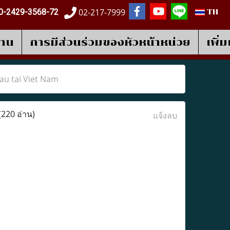
02-217-7999
0-2429-3568-72
TH
งาน
การมีส่วนร่วมของหัวหน้าหน่วย
เพิ่
au tai Viet Nam
(220 อ่าน)
แจ้งลบ