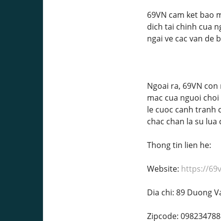
69VN cam ket bao ma
dich tai chinh cua 
ngai ve cac van de 
Ngoai ra, 69VN con 
mac cua nguoi choi 
le cuoc canh tranh 
chac chan la su lua
Thong tin lien he:
Website:
https://69
Dia chi: 89 Duong 
Zipcode: 098234788