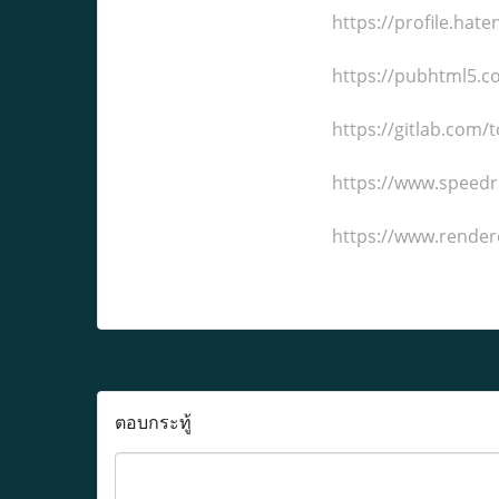
https://profile.hat
https://pubhtml5.
https://gitlab.com
https://www.speed
https://www.render
ตอบกระทู้