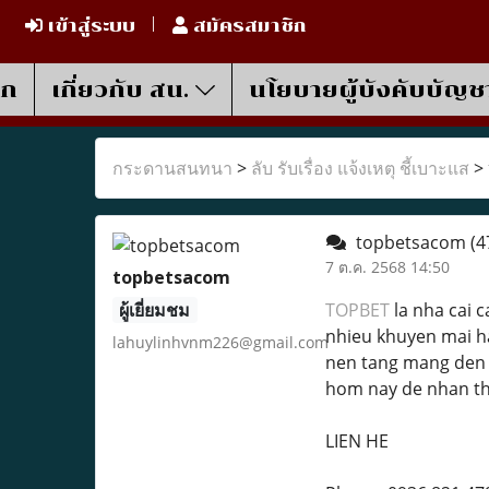
เข้าสู่ระบบ
สมัครสมาชิก
รก
เกี่ยวกับ สน.
นโยบายผู้บังคับบัญช
กระดานสนทนา
>
ลับ รับเรื่อง แจ้งเหตุ ชี้เบาะแส
>
topbetsacom
(4
7 ต.ค. 2568 14:50
topbetsacom
ผู้เยี่ยมชม
TOPBET
la nha cai c
nhieu khuyen mai ha
lahuylinhvnm226@gmail.com
nen tang mang den c
hom nay de nhan thu
LIEN HE