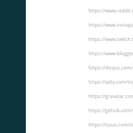
https://www.reddit
https://www.insta
https://www.twitch
https://www.blogge
https://disqus.com
https://qiita.com/
https://gravatar.c
https://github.com
https://issuu.com/