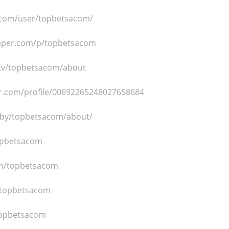
.com/user/topbetsacom/
paper.com/p/topbetsacom
.tv/topbetsacom/about
r.com/profile/00692265248027658684
/by/topbetsacom/about/
topbetsacom
om/topbetsacom
/topbetsacom
topbetsacom