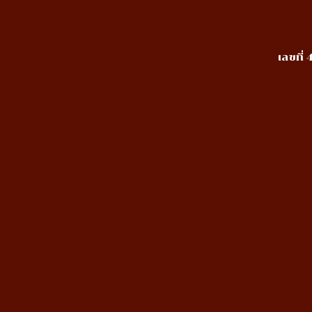
เลขที