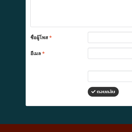
ชื่อผู้โพส
*
อีเมล
*
ตอบกลับ