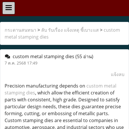
กระดานสนทนา
>
ลับ รับเรื่อง แจ้งเหตุ ชี้เบาะแส
>
custom
metal stamping dies
custom metal stamping dies
(55 อ่าน)
7 ต.ค. 2568 17:49
แจ้งลบ
Precision manufacturing depends on
custom metal
stamping dies
, which allow the efficient creation of
parts with consistent, high grade. Designed to satisfy
particular design needs, these dies guarantee precise
forming, cutting, or embossing of metallic parts.
Custom stamping dies are essential to companies in
automotive, aerospace, and industrial sectors who use