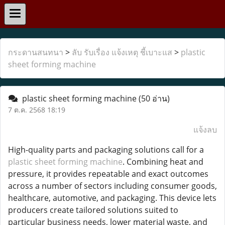
กระดานสนทนา
>
ลับ รับเรื่อง แจ้งเหตุ ชี้เบาะแส
>
plastic
sheet forming machine
plastic sheet forming machine
(50 อ่าน)
7 ต.ค. 2568 18:19
แจ้งลบ
High-quality parts and packaging solutions call for a
plastic sheet forming machine
. Combining heat and
pressure, it provides repeatable and exact outcomes
across a number of sectors including consumer goods,
healthcare, automotive, and packaging. This device lets
producers create tailored solutions suited to
particular business needs, lower material waste, and