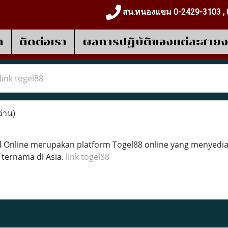
สน.หนองแขม 0-2429-3103 , 
า
ติดต่อเรา
ผลการปฎิบัติของแต่ละสาย
link togel88
อ่าน)
 Online merupakan platform Togel88 online yang menyediak
 ternama di Asia.
link togel88