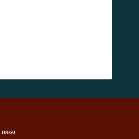
 10160