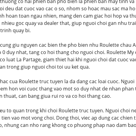
thuong co hai phien ban pho bien la phien ban may tinh va p
oi deu dat cuoc vao cac o so, nhom so hoac mau sac ma ho d
nh hoan toan ngau nhien, mang den cam giac hoi hop va thu 
 nhieu goc quay va dealer that, giup nguoi choi gan nhu tra
trinh quay bi.
 cung giu nguyen cac bien the pho bien nhu Roulette chau A
 0 duy nhat, tang co hoi thang cho nguoi choi. Roulette My c
o luat La Partage, giam thiet hai khi nguoi choi dat cuoc va
n trong giup nguoi choi toi uu ket qua.
ac cua Roulette truc tuyen la da dang cac loai cuoc. Nguoi
em hon voi cuoc thang vao mot so duy nhat de nhan phan t
n thuat, can bang giua rui ro va co hoi thang cao.
yeu to quan trong khi choi Roulette truc tuyen. Nguoi choi n
 tien vao mot vong choi. Dong thoi, viec ap dung cac chien 
ro, nhung can nho rang khong co phuong phap nao dam bao t