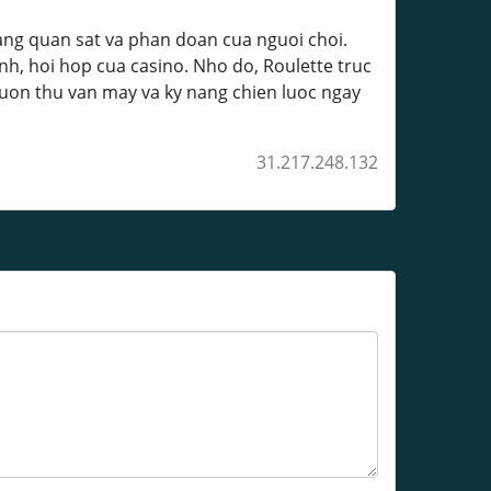
nang quan sat va phan doan cua nguoi choi.
inh, hoi hop cua casino. Nho do, Roulette truc
uon thu van may va ky nang chien luoc ngay
31.217.248.132