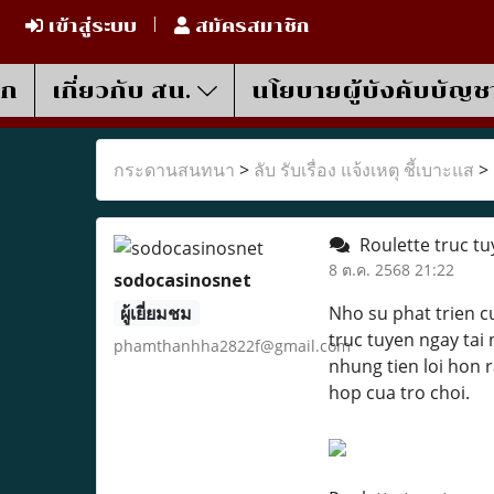
เข้าสู่ระบบ
สมัครสมาชิก
รก
เกี่ยวกับ สน.
นโยบายผู้บังคับบัญช
กระดานสนทนา
>
ลับ รับเรื่อง แจ้งเหตุ ชี้เบาะแส
>
Roulette truc tu
8 ต.ค. 2568 21:22
sodocasinosnet
ผู้เยี่ยมชม
Nho su phat trien 
truc tuyen ngay tai
phamthanhha2822f@gmail.com
nhung tien loi hon 
hop cua tro choi.