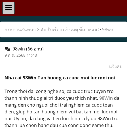
กระดานสนทนา
>
ลับ รับเรื่อง แจ้งเหตุ ชี้เบาะแส
>
98win
98win
(66 อ่าน)
9 ต.ค. 2568 11:48
แจ้งลบ
Nha cai 98Win Tan huong ca cuoc moi luc moi noi
Trong thoi dai cong nghe so, ca cuoc truc tuyen tro
thanh hinh thuc giai tri duoc yeu thich nhat.
98Win
da
mang den cho nguoi choi trai nghiem ca cuoc toan
dien, giup ho tan huong niem vui bat tan moi luc moi
noi. Uy tin, da dang va tien loi chinh la ly do 98Win tro
thanh lua chon hang dau cua cong dong game thu.