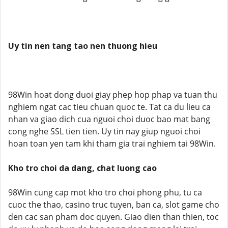
Uy tin nen tang tao nen thuong hieu
98Win hoat dong duoi giay phep hop phap va tuan thu
nghiem ngat cac tieu chuan quoc te. Tat ca du lieu ca
nhan va giao dich cua nguoi choi duoc bao mat bang
cong nghe SSL tien tien. Uy tin nay giup nguoi choi
hoan toan yen tam khi tham gia trai nghiem tai 98Win.
Kho tro choi da dang, chat luong cao
98Win cung cap mot kho tro choi phong phu, tu ca
cuoc the thao, casino truc tuyen, ban ca, slot game cho
den cac san pham doc quyen. Giao dien than thien, toc