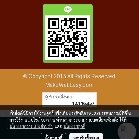
© Copyright 2015 All Rights Reserved.
MakeWebEasy.com
ผู้เข้าชมทั้งหมด
12,116,357
เว็บไซต์นี้มีการใช้งานคุกกี้ เพื่อเพิ่มประสิทธิภาพและประสบการณ์ที่ดีใน
Powered by
MakeWebEasy.com
การใช้งานเว็บไซต์ของท่าน ท่านสามารถอ่านรายละเอียดเพิ่มเติมได้ที่
นโยบายความเป็นส่วนตัว
และ
นโยบายคุกกี้
ตั้งค่าคุกกี้
ยอมรับทั้งหมด