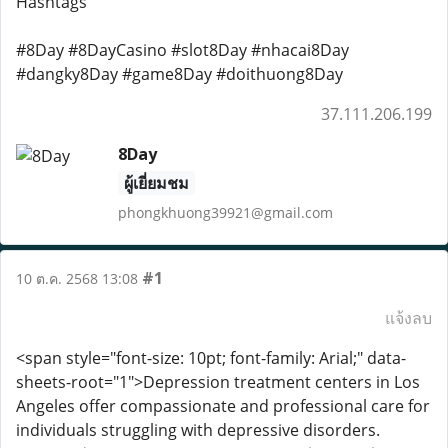
Hashtags
#8Day #8DayCasino #slot8Day #nhacai8Day
#dangky8Day #game8Day #doithuong8Day
37.111.206.199
8Day
ผู้เยี่ยมชม
phongkhuong39921@gmail.com
#1
10 ต.ค. 2568 13:08
แจ้งลบ
<span style="font-size: 10pt; font-family: Arial;" data-
sheets-root="1">Depression treatment centers in Los
Angeles offer compassionate and professional care for
individuals struggling with depressive disorders.