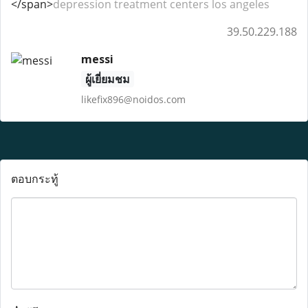
</span>
depression treatment centers los angeles
39.50.229.188
messi
ผู้เยี่ยมชม
likefix896@noidos.com
ตอบกระทู้