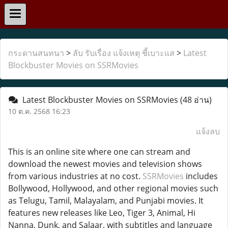
กระดานสนทนา
>
ลับ รับเรื่อง แจ้งเหตุ ชี้เบาะแส
>
Latest
Blockbuster Movies on SSRMovies
Latest Blockbuster Movies on SSRMovies
(48 อ่าน)
10 ต.ค. 2568 16:23
แจ้งลบ
This is an online site where one can stream and
download the newest movies and television shows
from various industries at no cost.
SSRMovies
includes
Bollywood, Hollywood, and other regional movies such
as Telugu, Tamil, Malayalam, and Punjabi movies. It
features new releases like Leo, Tiger 3, Animal, Hi
Nanna, Dunk, and Salaar, with subtitles and language