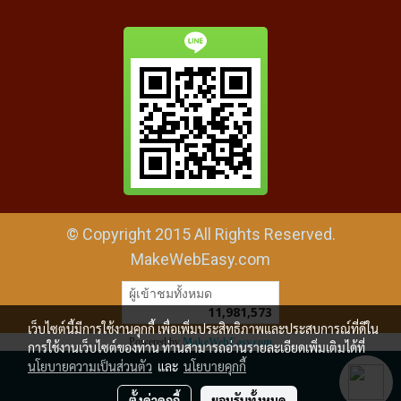
© Copyright 2015 All Rights Reserved.
MakeWebEasy.com
ผู้เข้าชมทั้งหมด
11,981,573
เว็บไซต์นี้มีการใช้งานคุกกี้ เพื่อเพิ่มประสิทธิภาพและประสบการณ์ที่ดีใน
Powered by
MakeWebEasy.com
การใช้งานเว็บไซต์ของท่าน ท่านสามารถอ่านรายละเอียดเพิ่มเติมได้ที่
นโยบายความเป็นส่วนตัว
และ
นโยบายคุกกี้
ตั้งค่าคุกกี้
ยอมรับทั้งหมด