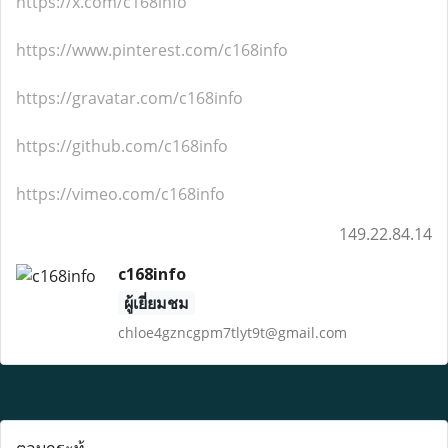
https://x.com/c168info
https://www.pinterest.com/c168info
https://gravatar.com/c168info
https://github.com/c168info
https://vimeo.com/c168info
149.22.84.14
c168info
ผู้เยี่ยมชม
chloe4gzncgpm7tlyt9t@gmail.com