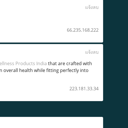
แจ้งลบ
66.235.168.222
แจ้งลบ
llness Products India
that are crafted with
overall health while fitting perfectly into
223.181.33.34