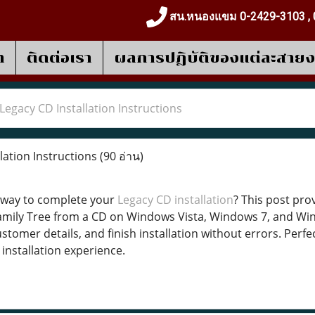
สน.หนองแขม 0-2429-3103 , 
า
ติดต่อเรา
ผลการปฎิบัติของแต่ละสาย
Legacy CD Installation Instructions
lation Instructions
(90 อ่าน)
y way to complete your
Legacy CD installation
? This post pro
Family Tree from a CD on Windows Vista, Windows 7, and W
stomer details, and finish installation without errors. Per
nstallation experience.