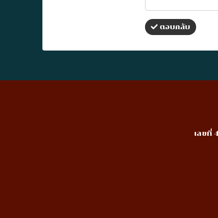
ตอบกลับ
เลขที