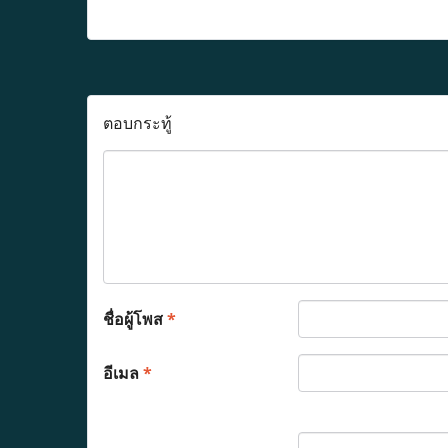
ตอบกระทู้
ชื่อผู้โพส
*
อีเมล
*