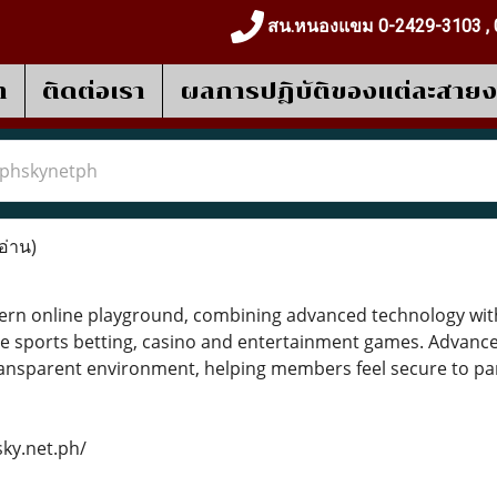
สน.หนองแขม 0-2429-3103 , 
า
ติดต่อเรา
ผลการปฎิบัติของแต่ละสาย
phskynetph
อ่าน)
rn online playground, combining advanced technology with a 
ve sports betting, casino and entertainment games. Advance
ransparent environment, helping members feel secure to part
sky.net.ph/