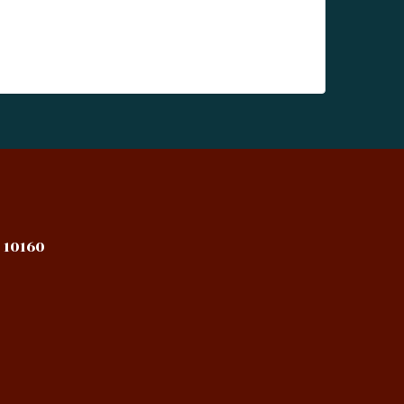
 10160