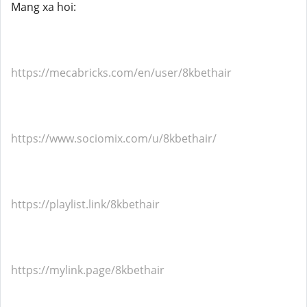
Mang xa hoi:
https://mecabricks.com/en/user/8kbethair
https://www.sociomix.com/u/8kbethair/
https://playlist.link/8kbethair
https://mylink.page/8kbethair