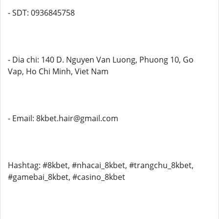
- SDT: 0936845758
- Dia chi: 140 D. Nguyen Van Luong, Phuong 10, Go
Vap, Ho Chi Minh, Viet Nam
- Email: 8kbet.hair@gmail.com
Hashtag: #8kbet, #nhacai_8kbet, #trangchu_8kbet,
#gamebai_8kbet, #casino_8kbet