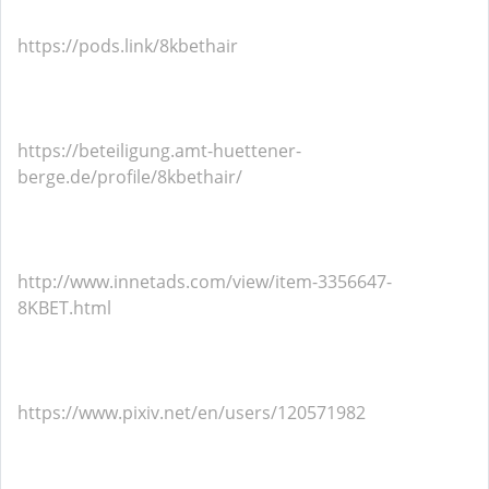
https://pods.link/8kbethair
https://beteiligung.amt-huettener-
berge.de/profile/8kbethair/
http://www.innetads.com/view/item-3356647-
8KBET.html
https://www.pixiv.net/en/users/120571982