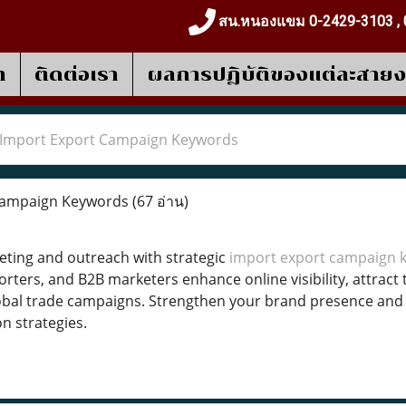
สน.หนองแขม 0-2429-3103 , 
า
ติดต่อเรา
ผลการปฎิบัติของแต่ละสาย
Import Export Campaign Keywords
Campaign Keywords
(67 อ่าน)
ting and outreach with strategic
import export campaign 
orters, and B2B marketers enhance online visibility, attrac
obal trade campaigns. Strengthen your brand presence and 
n strategies.