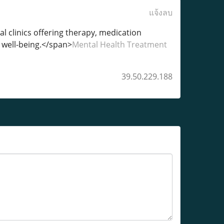
แจ้งลบ
al clinics offering therapy, medication
 well-being.</span>
Mental Health Treatment
39.50.229.188