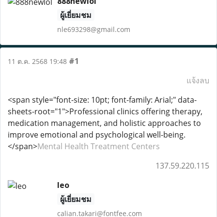
888newlol
ผู้เยี่ยมชม
nle693298@gmail.com
#1
11 ต.ค. 2568 19:48
แจ้งลบ
<span style="font-size: 10pt; font-family: Arial;" data-
sheets-root="1">Professional clinics offering therapy,
medication management, and holistic approaches to
improve emotional and psychological well-being.
</span>
Mental Health Treatment Centers
137.59.220.115
leo
ผู้เยี่ยมชม
calian.takari@fontfee.com