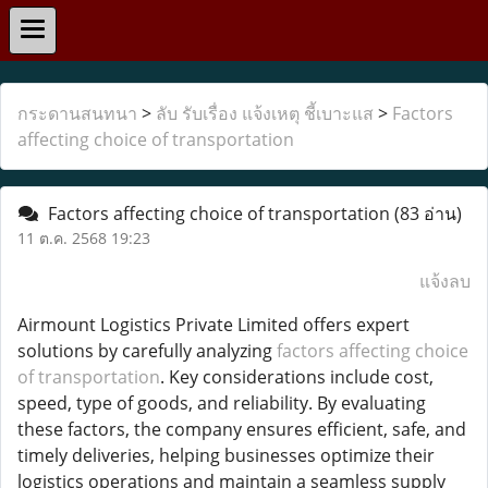
กระดานสนทนา
>
ลับ รับเรื่อง แจ้งเหตุ ชี้เบาะแส
>
Factors
affecting choice of transportation
Factors affecting choice of transportation
(83 อ่าน)
11 ต.ค. 2568 19:23
แจ้งลบ
Airmount Logistics Private Limited offers expert
solutions by carefully analyzing
factors affecting choice
of transportation
. Key considerations include cost,
speed, type of goods, and reliability. By evaluating
these factors, the company ensures efficient, safe, and
timely deliveries, helping businesses optimize their
logistics operations and maintain a seamless supply