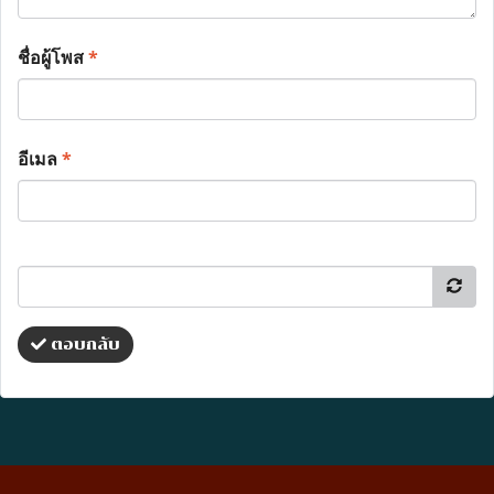
ชื่อผู้โพส
*
อีเมล
*
ตอบกลับ