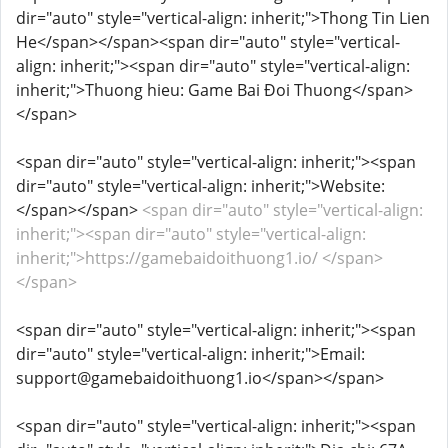
dir="auto" style="vertical-align: inherit;">Thong Tin Lien
He</span></span><span dir="auto" style="vertical-
align: inherit;"><span dir="auto" style="vertical-align:
inherit;">Thuong hieu: Game Bai Đoi Thuong</span>
</span>
<span dir="auto" style="vertical-align: inherit;"><span
dir="auto" style="vertical-align: inherit;">Website:
</span></span>
<span dir="auto" style="vertical-align:
inherit;"><span dir="auto" style="vertical-align:
inherit;">https://gamebaidoithuong1.io/ </span>
</span>
<span dir="auto" style="vertical-align: inherit;"><span
dir="auto" style="vertical-align: inherit;">Email:
support@gamebaidoithuong1.io</span></span>
<span dir="auto" style="vertical-align: inherit;"><span