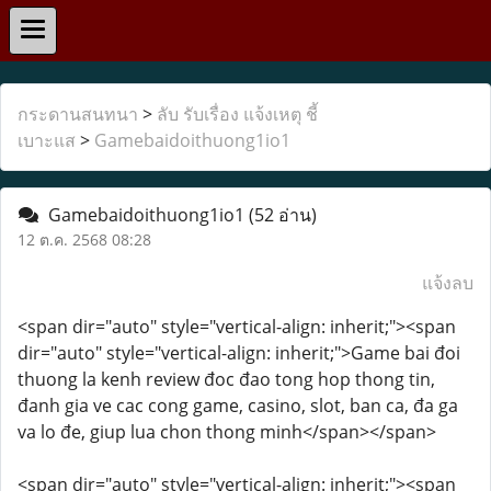
กระดานสนทนา
>
ลับ รับเรื่อง แจ้งเหตุ ชี้
เบาะแส
>
Gamebaidoithuong1io1
Gamebaidoithuong1io1
(52 อ่าน)
12 ต.ค. 2568 08:28
แจ้งลบ
<span dir="auto" style="vertical-align: inherit;"><span
dir="auto" style="vertical-align: inherit;">Game bai đoi
thuong la kenh review đoc đao tong hop thong tin,
đanh gia ve cac cong game, casino, slot, ban ca, đa ga
va lo đe, giup lua chon thong minh</span></span>
<span dir="auto" style="vertical-align: inherit;"><span