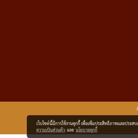
เว็บไซต์นี้มีการใช้งานคุกกี้ เพื่อเพิ่มประสิทธิภาพและประส
ความเป็นส่วนตัว
และ
นโยบายคุกกี้