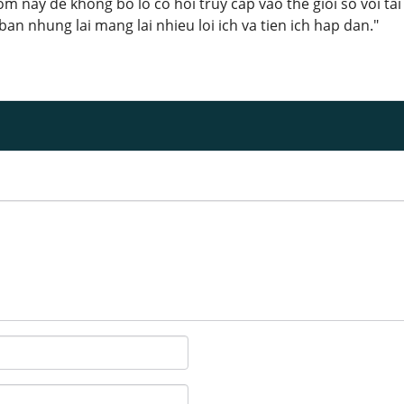
m nay de khong bo lo co hoi truy cap vao the gioi so voi t
ban nhung lai mang lai nhieu loi ich va tien ich hap dan."