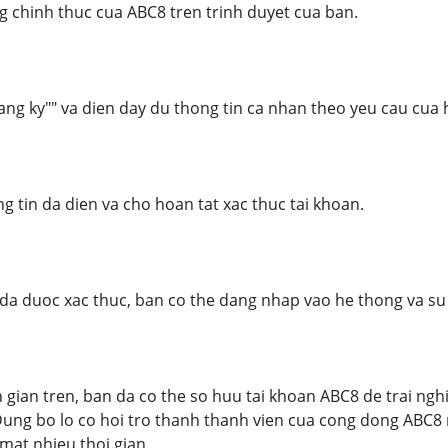
ng chinh thuc cua ABC8 tren trinh duyet cua ban.
ang ky"" va dien day du thong tin ca nhan theo yeu cau cua 
g tin da dien va cho hoan tat xac thuc tai khoan.
n da duoc xac thuc, ban co the dang nhap vao he thong va s
gian tren, ban da co the so huu tai khoan ABC8 de trai ng
Dung bo lo co hoi tro thanh thanh vien cua cong dong ABC8
at nhieu thoi gian