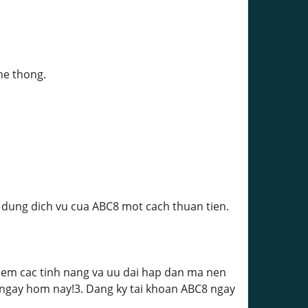
he thong.
u dung dich vu cua ABC8 mot cach thuan tien.
hiem cac tinh nang va uu dai hap dan ma nen
 ngay hom nay!3. Dang ky tai khoan ABC8 ngay