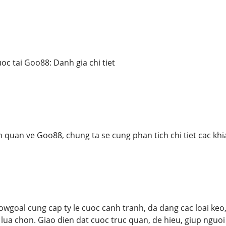
uoc tai Goo88: Danh gia chi tiet
 quan ve Goo88, chung ta se cung phan tich chi tiet cac khi
owgoal cung cap ty le cuoc canh tranh, da dang cac loai keo
 lua chon. Giao dien dat cuoc truc quan, de hieu, giup nguo