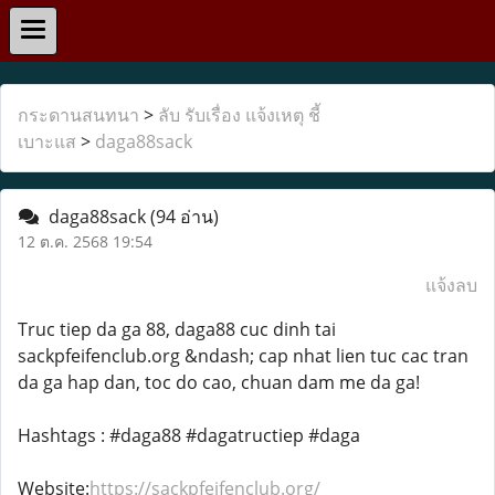
กระดานสนทนา
>
ลับ รับเรื่อง แจ้งเหตุ ชี้
เบาะแส
>
daga88sack
daga88sack
(94 อ่าน)
12 ต.ค. 2568 19:54
แจ้งลบ
Truc tiep da ga 88, daga88 cuc dinh tai
sackpfeifenclub.org &ndash; cap nhat lien tuc cac tran
da ga hap dan, toc do cao, chuan dam me da ga!
Hashtags : #daga88 #dagatructiep #daga
Website:
https://sackpfeifenclub.org/