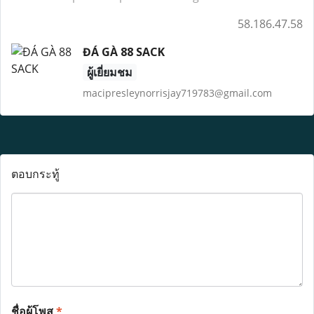
58.186.47.58
ĐÁ GÀ 88 SACK
ผู้เยี่ยมชม
macipresleynorrisjay719783@gmail.com
ตอบกระทู้
ชื่อผู้โพส
*