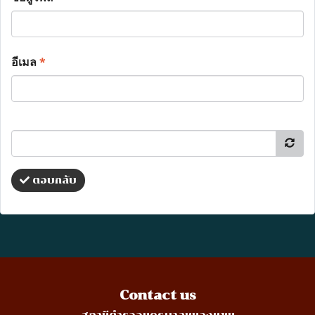
อีเมล
*
ตอบกลับ
Contact us