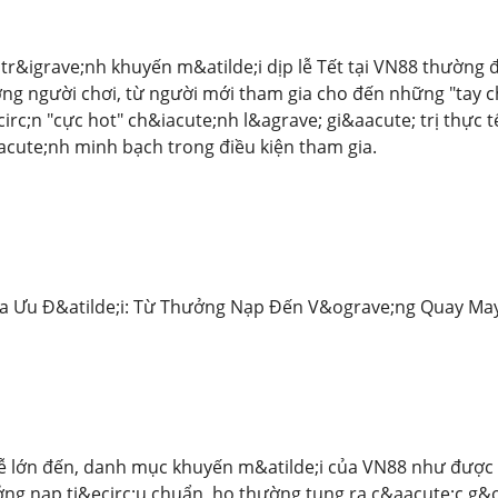
r&igrave;nh khuyến m&atilde;i dịp lễ Tết tại VN88 thường đ
ng người chơi, từ người mới tham gia cho đến những "tay ch
irc;n "cực hot" ch&iacute;nh l&agrave; gi&aacute; trị thực
acute;nh minh bạch trong điều kiện tham gia.
a Ưu Đ&atilde;i: Từ Thưởng Nạp Đến V&ograve;ng Quay Ma
lễ lớn đến, danh mục khuyến m&atilde;i của VN88 như được "
ởng nạp ti&ecirc;u chuẩn, họ thường tung ra c&aacute;c g&