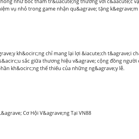
thống như bốc thăm tr&uacute;ng thưởng với c&aacute;c v
hiệm vụ nhỏ trong game nhận qu&agrave; tặng k&egrave;m 
ave;y kh&ocirc;ng chỉ mang lại lợi &iacute;ch t&agrave;i 
s&acirc;u sắc giữa thương hiệu v&agrave; cộng đồng người chơ
hần kh&ocirc;ng thể thiếu của những ng&agrave;y lễ.
 L&agrave; Cơ Hội V&agrave;ng Tại VN88