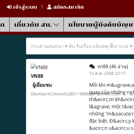
เข้าสู่ระบบ
สมัครสมาชิก
รก
เกี่ยวกับ สน.
นโยบายผู้บังคับบัญช
กระดานสนทนา
>
ลับ รับเรื่อง แจ้งเหตุ ชี้เบาะแส
>
vn88
(46 อ่าน)
12 ต.ค. 2568 22:17
VN88
ผู้เยี่ยมชม
Mỗi khi m&ugrave;a 
quay của những ng&a
DesmarisCimorelli28011988kb@hotmail.com
th&ecirc;m kh&ocir
l&agrave; một t&iac
những "m&oacute;n 
đặc biệt. Đ&acirc;y 
&acirc;n s&acirc;u 