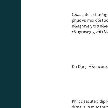
C&aacute;c chương t
phục vụ mọi đối tượ
n&agrave;y trở n&ec
c&ugrave;ng với t&i
Đa Dạng H&oacute;
Khi c&aacute;c dịp 
dừng lại ở mức thư