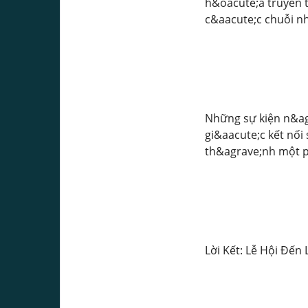
h&oacute;a truyền 
c&aacute;c chuỗi n
Những sự kiện n&agr
gi&aacute;c kết nối 
th&agrave;nh một p
Lời Kết: Lễ Hội Đến