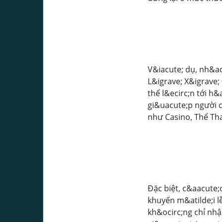
V&iacute; dụ, nh&ac
L&igrave; X&igrave;
thể l&ecirc;n tới h
gi&uacute;p người 
như Casino, Thể Th
Đặc biệt, c&aacute;
khuyến m&atilde;i l
kh&ocirc;ng chỉ nh