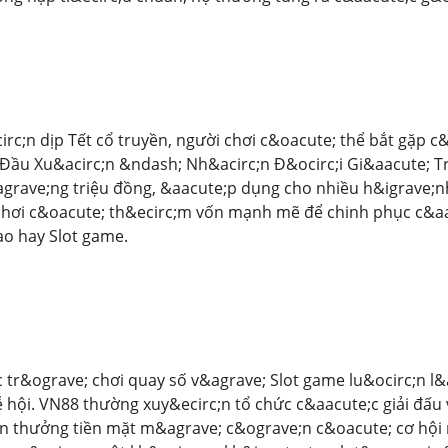
irc;n dịp Tết cổ truyền, người chơi c&oacute; thể bắt gặp 
 Đầu Xu&acirc;n &ndash; Nh&acirc;n Đ&ocirc;i Gi&aacute; 
&agrave;ng triệu đồng, &aacute;p dụng cho nhiều h&igrave;
chơi c&oacute; th&ecirc;m vốn mạnh mẽ để chinh phục c&aac
ao hay Slot game.
c tr&ograve; chơi quay số v&agrave; Slot game lu&ocirc;n l
ễ hội. VN88 thường xuy&ecirc;n tổ chức c&aacute;c giải đấ
ận thưởng tiền mặt m&agrave; c&ograve;n c&oacute; cơ hội 