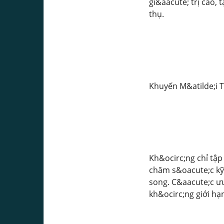
gi&aacute; trị cao,
thụ.
Khuyến M&atilde;i 
Kh&ocirc;ng chỉ tậ
chăm s&oacute;c kỹ 
song. C&aacute;c ưu
kh&ocirc;ng giới hạ