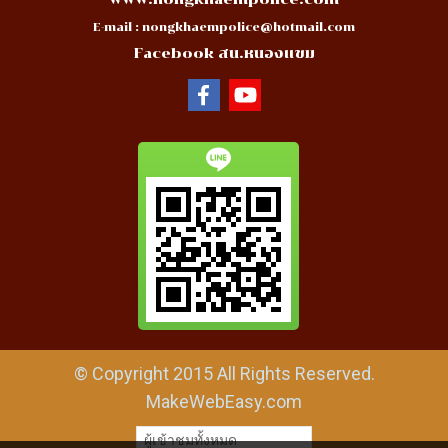
E-mail :
nongkhaempolice@hotmail.com
Facebook สน.หนองแขม
© Copyright 2015 All Rights Reserved.
MakeWebEasy.com
ผู้เข้าชมทั้งหมด