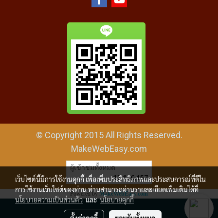
© Copyright 2015 All Rights Reserved.
MakeWebEasy.com
ผู้เข้าชมทั้งหมด
12,116,157
เว็บไซต์นี้มีการใช้งานคุกกี้ เพื่อเพิ่มประสิทธิภาพและประสบการณ์ที่ดีใน
การใช้งานเว็บไซต์ของท่าน ท่านสามารถอ่านรายละเอียดเพิ่มเติมได้ที่
Powered by
MakeWebEasy.com
นโยบายความเป็นส่วนตัว
และ
นโยบายคุกกี้