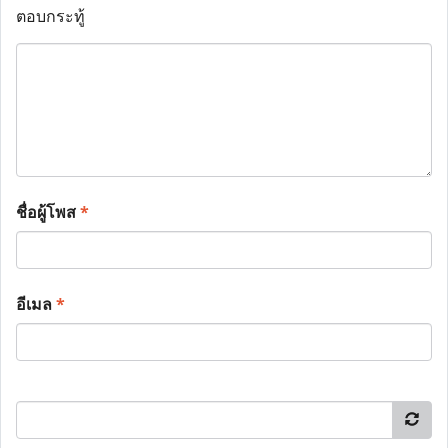
ตอบกระทู้
ชื่อผู้โพส
*
อีเมล
*