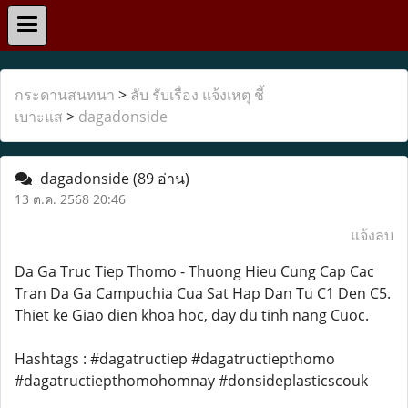
กระดานสนทนา
>
ลับ รับเรื่อง แจ้งเหตุ ชี้
เบาะแส
>
dagadonside
dagadonside
(89 อ่าน)
13 ต.ค. 2568 20:46
แจ้งลบ
Da Ga Truc Tiep Thomo - Thuong Hieu Cung Cap Cac
Tran Da Ga Campuchia Cua Sat Hap Dan Tu C1 Den C5.
Thiet ke Giao dien khoa hoc, day du tinh nang Cuoc.
Hashtags : #dagatructiep #dagatructiepthomo
#dagatructiepthomohomnay #donsideplasticscouk