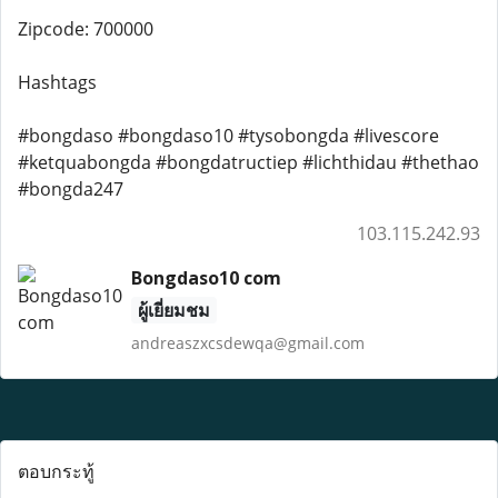
Zipcode: 700000
Hashtags
#bongdaso #bongdaso10 #tysobongda #livescore
#ketquabongda #bongdatructiep #lichthidau #thethao
#bongda247
103.115.242.93
Bongdaso10 com
ผู้เยี่ยมชม
andreaszxcsdewqa@gmail.com
ตอบกระทู้