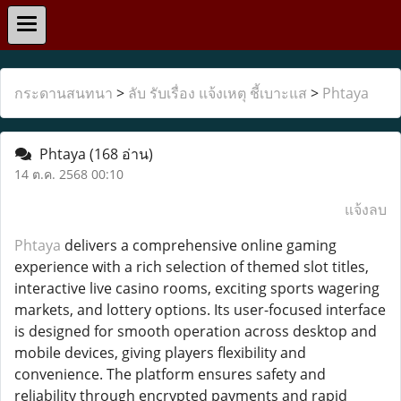
กระดานสนทนา
>
ลับ รับเรื่อง แจ้งเหตุ ชี้เบาะแส
>
Phtaya
Phtaya
(168 อ่าน)
14 ต.ค. 2568 00:10
แจ้งลบ
Phtaya
delivers a comprehensive online gaming
experience with a rich selection of themed slot titles,
interactive live casino rooms, exciting sports wagering
markets, and lottery options. Its user-focused interface
is designed for smooth operation across desktop and
mobile devices, giving players flexibility and
convenience. The platform ensures safety and
reliability through encrypted payments and rapid