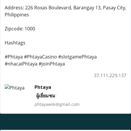
Address: 226 Roxas Boulevard, Barangay 13, Pasay City,
Philippines
Zipcode: 1000
Hashtags
#Phtaya #PhtayaCasino #slotgamePhtaya
#nhacaiPhtaya #joinPhtaya
37.111.229.137
Phtaya
ผู้เยี่ยมชม
phtayawiki@gmail.com