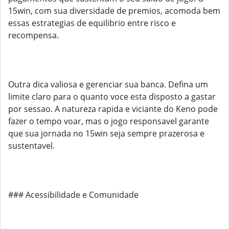
15win, com sua diversidade de premios, acomoda bem
essas estrategias de equilibrio entre risco e
recompensa.
Outra dica valiosa e gerenciar sua banca. Defina um
limite claro para o quanto voce esta disposto a gastar
por sessao. A natureza rapida e viciante do Keno pode
fazer o tempo voar, mas o jogo responsavel garante
que sua jornada no 15win seja sempre prazerosa e
sustentavel.
### Acessibilidade e Comunidade