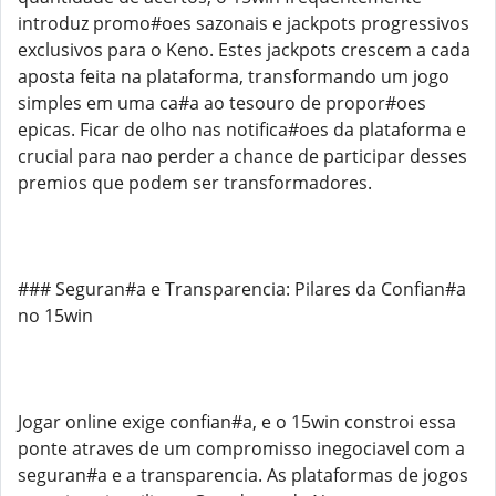
introduz promo#oes sazonais e jackpots progressivos
exclusivos para o Keno. Estes jackpots crescem a cada
aposta feita na plataforma, transformando um jogo
simples em uma ca#a ao tesouro de propor#oes
epicas. Ficar de olho nas notifica#oes da plataforma e
crucial para nao perder a chance de participar desses
premios que podem ser transformadores.
### Seguran#a e Transparencia: Pilares da Confian#a
no 15win
Jogar online exige confian#a, e o 15win constroi essa
ponte atraves de um compromisso inegociavel com a
seguran#a e a transparencia. As plataformas de jogos