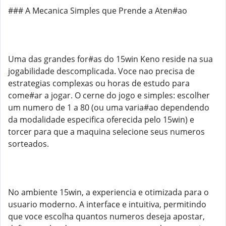
### A Mecanica Simples que Prende a Aten#ao
Uma das grandes for#as do 15win Keno reside na sua
jogabilidade descomplicada. Voce nao precisa de
estrategias complexas ou horas de estudo para
come#ar a jogar. O cerne do jogo e simples: escolher
um numero de 1 a 80 (ou uma varia#ao dependendo
da modalidade especifica oferecida pelo 15win) e
torcer para que a maquina selecione seus numeros
sorteados.
No ambiente 15win, a experiencia e otimizada para o
usuario moderno. A interface e intuitiva, permitindo
que voce escolha quantos numeros deseja apostar,