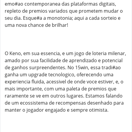
emo#ao contemporanea das plataformas digitais,
repleto de premios variados que prometem mudar o
seu dia. Esque#a a monotonia; aqui a cada sorteio e
uma nova chance de brilhar!
O Keno, em sua essencia, e um jogo de loteria milenar,
amado por sua facilidade de aprendizado e potencial
de ganhos surpreendentes. No 15win, essa tradi#ao
ganha um upgrade tecnologico, oferecendo uma
experiencia fluida, acessivel de onde voce estiver, e, o
mais importante, com uma paleta de premios que
raramente se ve em outros lugares. Estamos falando
de um ecossistema de recompensas desenhado para
manter o jogador engajado e sempre otimista.