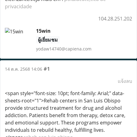
privacidade
104.28.251.202
15win
ผู้เยี่ยมชม
yodaw14740@capiena.com
#1
14 ต.ค. 2568 14:06
แจ้งลบ
<span style="font-size: 10pt; font-family: Arial;" data-
sheets-root="1">Rehab centers in San Luis Obispo
provide structured treatment for drug and alcohol
addiction. Patients benefit from therapy, detox care,
and emotional support. These programs empower
individuals to rebuild healthy, fulfilling lives.