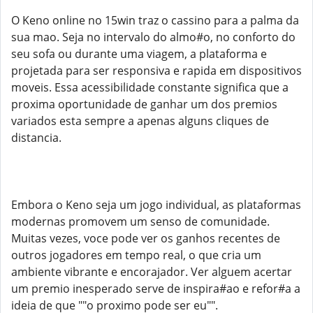
O Keno online no 15win traz o cassino para a palma da
sua mao. Seja no intervalo do almo#o, no conforto do
seu sofa ou durante uma viagem, a plataforma e
projetada para ser responsiva e rapida em dispositivos
moveis. Essa acessibilidade constante significa que a
proxima oportunidade de ganhar um dos premios
variados esta sempre a apenas alguns cliques de
distancia.
Embora o Keno seja um jogo individual, as plataformas
modernas promovem um senso de comunidade.
Muitas vezes, voce pode ver os ganhos recentes de
outros jogadores em tempo real, o que cria um
ambiente vibrante e encorajador. Ver alguem acertar
um premio inesperado serve de inspira#ao e refor#a a
ideia de que ""o proximo pode ser eu"".