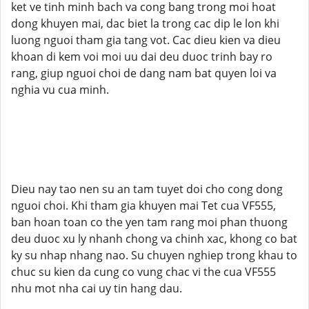
ket ve tinh minh bach va cong bang trong moi hoat
dong khuyen mai, dac biet la trong cac dip le lon khi
luong nguoi tham gia tang vot. Cac dieu kien va dieu
khoan di kem voi moi uu dai deu duoc trinh bay ro
rang, giup nguoi choi de dang nam bat quyen loi va
nghia vu cua minh.
Dieu nay tao nen su an tam tuyet doi cho cong dong
nguoi choi. Khi tham gia khuyen mai Tet cua VF555,
ban hoan toan co the yen tam rang moi phan thuong
deu duoc xu ly nhanh chong va chinh xac, khong co bat
ky su nhap nhang nao. Su chuyen nghiep trong khau to
chuc su kien da cung co vung chac vi the cua VF555
nhu mot nha cai uy tin hang dau.