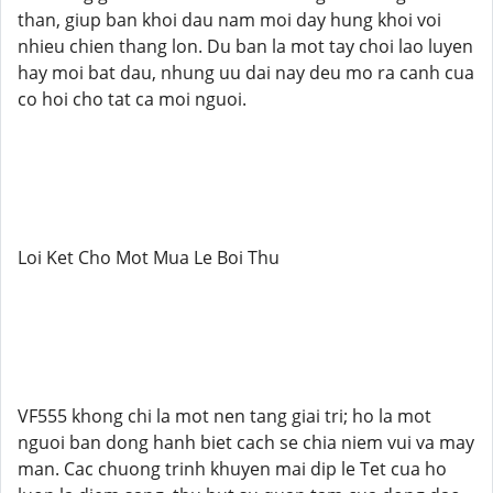
than, giup ban khoi dau nam moi day hung khoi voi
nhieu chien thang lon. Du ban la mot tay choi lao luyen
hay moi bat dau, nhung uu dai nay deu mo ra canh cua
co hoi cho tat ca moi nguoi.
Loi Ket Cho Mot Mua Le Boi Thu
VF555 khong chi la mot nen tang giai tri; ho la mot
nguoi ban dong hanh biet cach se chia niem vui va may
man. Cac chuong trinh khuyen mai dip le Tet cua ho