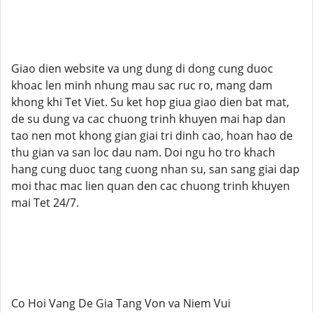
Giao dien website va ung dung di dong cung duoc
khoac len minh nhung mau sac ruc ro, mang dam
khong khi Tet Viet. Su ket hop giua giao dien bat mat,
de su dung va cac chuong trinh khuyen mai hap dan
tao nen mot khong gian giai tri dinh cao, hoan hao de
thu gian va san loc dau nam. Doi ngu ho tro khach
hang cung duoc tang cuong nhan su, san sang giai dap
moi thac mac lien quan den cac chuong trinh khuyen
mai Tet 24/7.
Co Hoi Vang De Gia Tang Von va Niem Vui