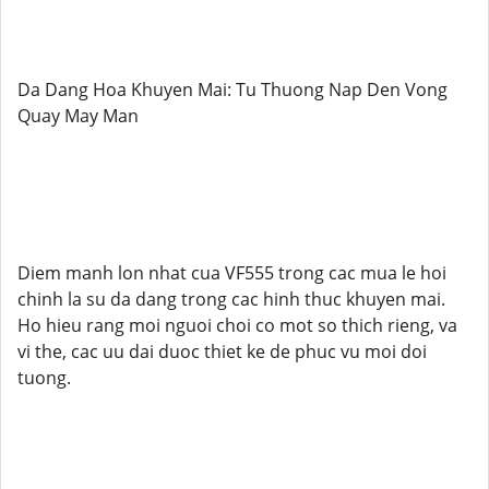
Da Dang Hoa Khuyen Mai: Tu Thuong Nap Den Vong
Quay May Man
Diem manh lon nhat cua VF555 trong cac mua le hoi
chinh la su da dang trong cac hinh thuc khuyen mai.
Ho hieu rang moi nguoi choi co mot so thich rieng, va
vi the, cac uu dai duoc thiet ke de phuc vu moi doi
tuong.