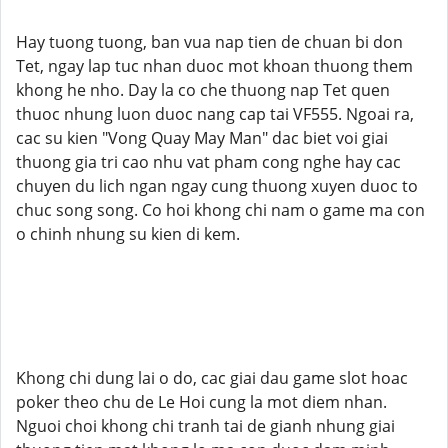
Hay tuong tuong, ban vua nap tien de chuan bi don
Tet, ngay lap tuc nhan duoc mot khoan thuong them
khong he nho. Day la co che thuong nap Tet quen
thuoc nhung luon duoc nang cap tai VF555. Ngoai ra,
cac su kien "Vong Quay May Man" dac biet voi giai
thuong gia tri cao nhu vat pham cong nghe hay cac
chuyen du lich ngan ngay cung thuong xuyen duoc to
chuc song song. Co hoi khong chi nam o game ma con
o chinh nhung su kien di kem.
Khong chi dung lai o do, cac giai dau game slot hoac
poker theo chu de Le Hoi cung la mot diem nhan.
Nguoi choi khong chi tranh tai de gianh nhung giai