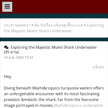
กระดานสนทนา
>
ลับ รับเรื่อง แจ้งเหตุ ชี้เบาะแส
>
Exploring
the Majestic Miami Shark Underwater
Exploring the Majestic Miami Shark Underwater
(45 อ่าน)
14 ต.ค. 2568 15:52
แจ้งลบ
Hey,
Diving beneath Miami&rsquo;s turquoise waters offers
an unforgettable encounter with its most fascinating
predator &mdash; the shark. Far from the fearsome
image portrayed in movies,
Miami&rsquo;s underwater