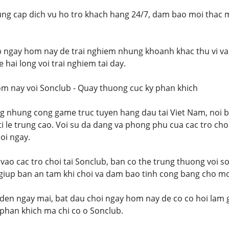
ung cap dich vu ho tro khach hang 24/7, dam bao moi thac ma
b ngay hom nay de trai nghiem nhung khoanh khac thu vi v
e hai long voi trai nghiem tai day.
m nay voi Sonclub - Quay thuong cuc ky phan khich
g nhung cong game truc tuyen hang dau tai Viet Nam, noi b
ti le trung cao. Voi su da dang va phong phu cua cac tro c
oi ngay.
ao cac tro choi tai Sonclub, ban co the trung thuong voi so
iup ban an tam khi choi va dam bao tinh cong bang cho mo
den ngay mai, bat dau choi ngay hom nay de co co hoi lam g
phan khich ma chi co o Sonclub.