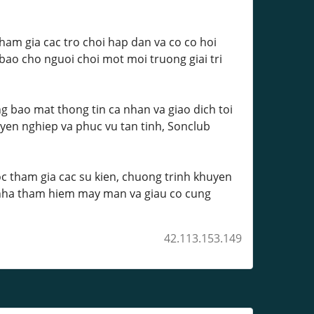
am gia cac tro choi hap dan va co co hoi
ao cho nguoi choi mot moi truong giai tri
g bao mat thong tin ca nhan va giao dich toi
uyen nghiep va phuc vu tan tinh, Sonclub
 tham gia cac su kien, chuong trinh khuyen
 nha tham hiem may man va giau co cung
42.113.153.149