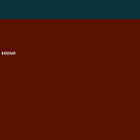
 10160