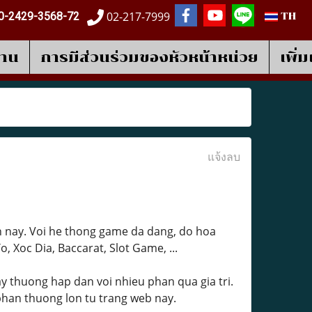
02-217-7999
0-2429-3568-72
TH
งาน
การมีส่วนร่วมของหัวหน้าหน่วย
เพิ่
แจ้งลบ
n nay. Voi he thong game da dang, do hoa
, Xoc Dia, Baccarat, Slot Game, ...
 thuong hap dan voi nhieu phan qua gia tri.
phan thuong lon tu trang web nay.