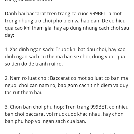
Danh bai baccarat tren trang ca cuoc 999BET la mot
trong nhung tro choi pho bien va hap dan. De co hieu
qua cao khi tham gia, hay ap dung nhung cach choi sau
day:
1. Xac dinh ngan sach: Truoc khi bat dau choi, hay xac
dinh ngan sach cu the ma ban se choi, dung vuot qua
so tien do de tranh rui ro.
2. Nam ro luat choi: Baccarat co mot so luat co ban ma
nguoi choi can nam ro, bao gom cach tinh diem va quy
tac rut them bai.
3. Chon ban choi phu hop: Tren trang 999BET, co nhieu
ban choi baccarat voi muc cuoc khac nhau, hay chon
ban phu hop voi ngan sach cua ban.