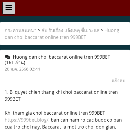
กระดานสนทนา
>
ลับ รับเรื่อง แจ้งเหตุ ชี้เบาะแส
>
Huong
dan choi baccarat online tren 999BET
Huong dan choi baccarat online tren 999BET
(161 อ่าน)
20 ม.ค. 2568 02:44
แจ้งลบ
1. Bi quyet chien thang khi choi baccarat online tren
999BET
Khi tham gia choi baccarat online tren 999BET
https://999bet.blog/
, ban can nam ro cac buoc co ban
cua tro choi nay. Baccarat la mot tro choi don gian,