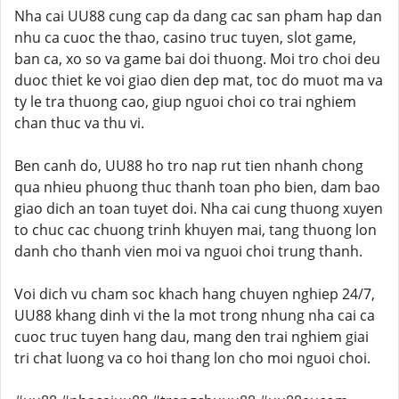
Nha cai UU88 cung cap da dang cac san pham hap dan
nhu ca cuoc the thao, casino truc tuyen, slot game,
ban ca, xo so va game bai doi thuong. Moi tro choi deu
duoc thiet ke voi giao dien dep mat, toc do muot ma va
ty le tra thuong cao, giup nguoi choi co trai nghiem
chan thuc va thu vi.
Ben canh do, UU88 ho tro nap rut tien nhanh chong
qua nhieu phuong thuc thanh toan pho bien, dam bao
giao dich an toan tuyet doi. Nha cai cung thuong xuyen
to chuc cac chuong trinh khuyen mai, tang thuong lon
danh cho thanh vien moi va nguoi choi trung thanh.
Voi dich vu cham soc khach hang chuyen nghiep 24/7,
UU88 khang dinh vi the la mot trong nhung nha cai ca
cuoc truc tuyen hang dau, mang den trai nghiem giai
tri chat luong va co hoi thang lon cho moi nguoi choi.