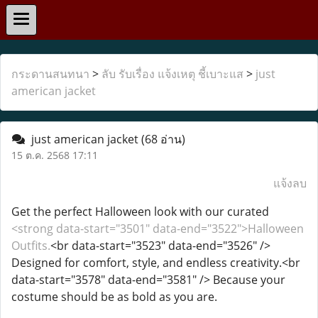
กระดานสนทนา
>
ลับ รับเรื่อง แจ้งเหตุ ชี้เบาะแส
>
just
american jacket
just american jacket
(68 อ่าน)
15 ต.ค. 2568 17:11
แจ้งลบ
Get the perfect Halloween look with our curated
<strong data-start="3501" data-end="3522">Halloween
Outfits.
<br data-start="3523" data-end="3526" />
Designed for comfort, style, and endless creativity.<br
data-start="3578" data-end="3581" /> Because your
costume should be as bold as you are.