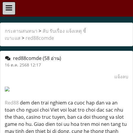
กระดานสนทนา
>
ลับ รับเรื่อง แจ้งเหตุ ชี้
เบาะแส
>
red88comde
red88comde
(58 อ่าน)
16 ต.ค. 2568 12:17
แจ้งลบ
Red88
dem den trai nghiem ca cuoc hap dan va an
toan cho nguoi choi Viet voi loat tro choi dac sac nhu
the thao, casino truc tuyen, ban ca doi thuong va slot
game no hu. Giao dien toi uu hoa tren moi nen tang tu
may tinh den thiet bi di dong, cung he thong thanh