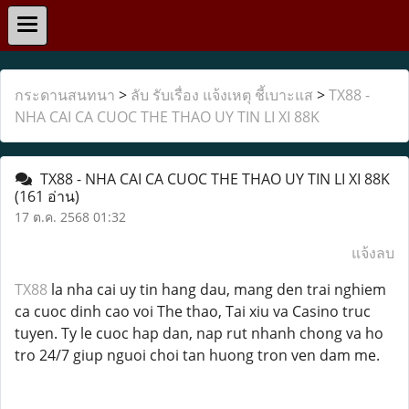
กระดานสนทนา
>
ลับ รับเรื่อง แจ้งเหตุ ชี้เบาะแส
>
TX88 -
NHA CAI CA CUOC THE THAO UY TIN LI XI 88K
TX88 - NHA CAI CA CUOC THE THAO UY TIN LI XI 88K
(161 อ่าน)
17 ต.ค. 2568 01:32
แจ้งลบ
TX88
la nha cai uy tin hang dau, mang den trai nghiem
ca cuoc dinh cao voi The thao, Tai xiu va Casino truc
tuyen. Ty le cuoc hap dan, nap rut nhanh chong va ho
tro 24/7 giup nguoi choi tan huong tron ven dam me.