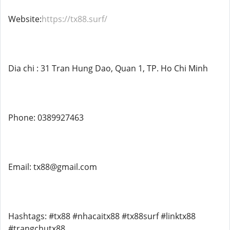
Website:
https://tx88.surf/
Dia chi : 31 Tran Hung Dao, Quan 1, TP. Ho Chi Minh
Phone: 0389927463
Email: tx88@gmail.com
Hashtags: #tx88 #nhacaitx88 #tx88surf #linktx88
#trangchutx88