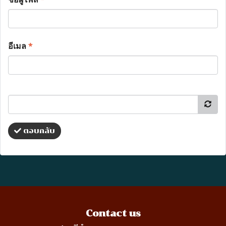
อีเมล
*
ตอบกลับ
Contact us