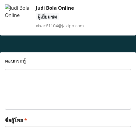
Judi Bola Online
ผู้เยี่ยมชม
xixac61104@jazipo.com
ตอบกระทู้
ชื่อผู้โพส
*