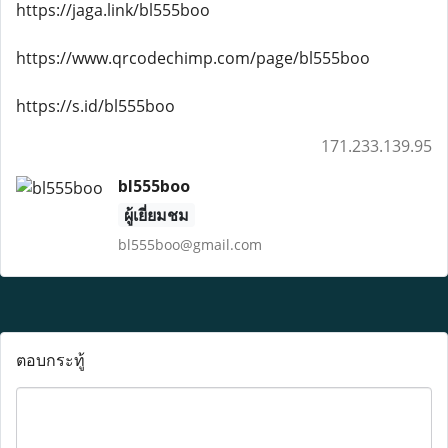
https://jaga.link/bl555boo
https://www.qrcodechimp.com/page/bl555boo
https://s.id/bl555boo
171.233.139.95
bl555boo
ผู้เยี่ยมชม
bl555boo@gmail.com
ตอบกระทู้