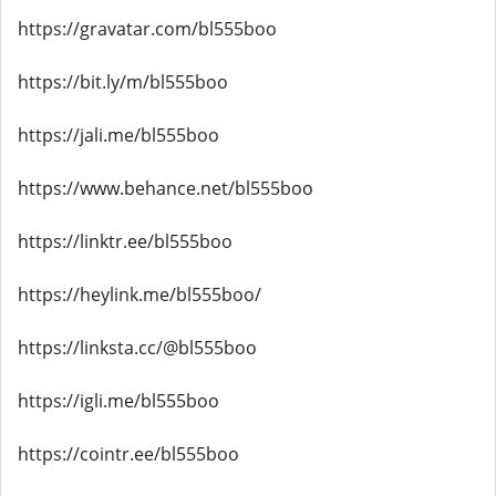
https://gravatar.com/bl555boo
https://bit.ly/m/bl555boo
https://jali.me/bl555boo
https://www.behance.net/bl555boo
https://linktr.ee/bl555boo
https://heylink.me/bl555boo/
https://linksta.cc/@bl555boo
https://igli.me/bl555boo
https://cointr.ee/bl555boo