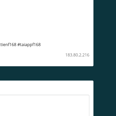
tienf168 #taiappf168
183.80.2.216