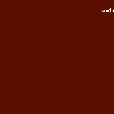
เลขที