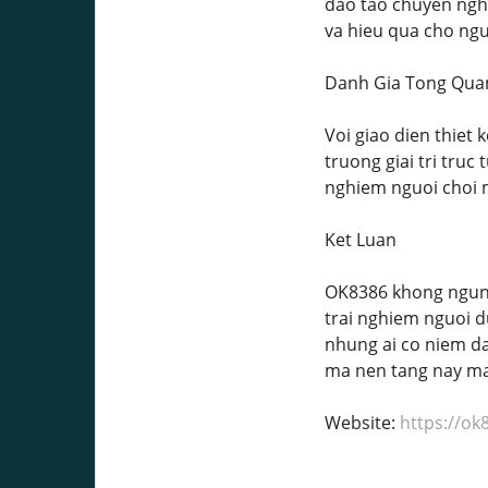
dao tao chuyen nghi
va hieu qua cho ngu
Danh Gia Tong Qua
Voi giao dien thiet
truong giai tri truc
nghiem nguoi choi m
Ket Luan
OK8386 khong ngung 
trai nghiem nguoi 
nhung ai co niem da
ma nen tang nay ma
Website:
https://ok