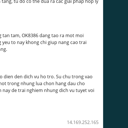
tang, tu do co the dua ra cac giai phap hop ly
ng tan tam, OK8386 dang tao ra mot moi
g yeu to nay khong chi giup nang cao trai
ang.
o dien den dich vu ho tro. Su chu trong vao
 mot trong nhung lua chon hang dau cho
 nay de trai nghiem nhung dich vu tuyet voi
14.169.252.165