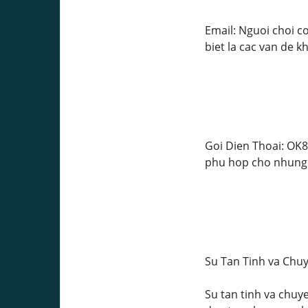
Email: Nguoi choi c
biet la cac van de k
Goi Dien Thoai: OK83
phu hop cho nhung a
Su Tan Tinh va Chu
Su tan tinh va chuy