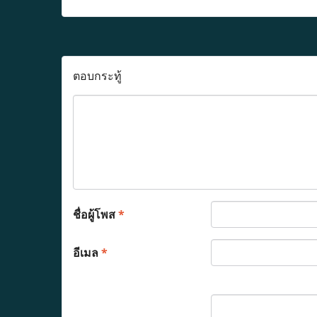
ตอบกระทู้
ชื่อผู้โพส
*
อีเมล
*