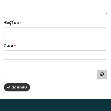
ชื่อผู้โพส
*
อีเมล
*
ตอบกลับ