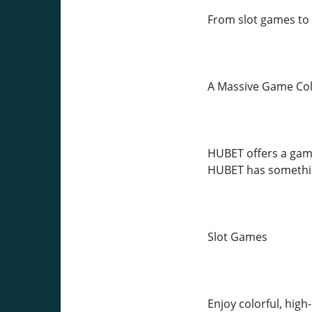
From slot games to 
A Massive Game Col
HUBET offers a game 
HUBET has somethin
Slot Games
Enjoy colorful, hig