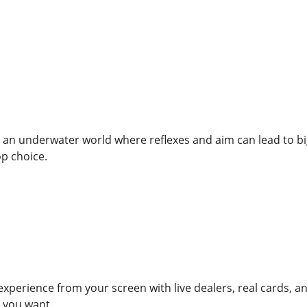
 an underwater world where reflexes and aim can lead to big
p choice.
experience from your screen with live dealers, real cards, an
 you want.