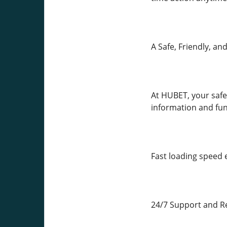
A Safe, Friendly, an
At HUBET, your safe
information and fund
Fast loading speed 
24/7 Support and Re