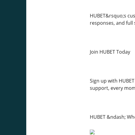
HUBET&rsquo;s custo
responses, and full 
Join HUBET Today
Sign up with HUBET 
support, every mome
HUBET &ndash; Wher