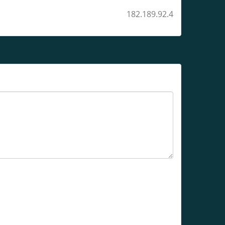
182.189.92.4